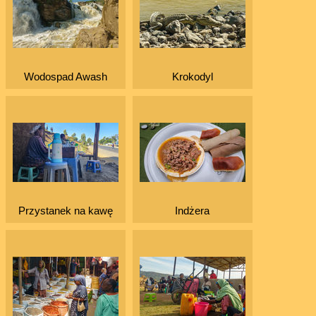
Wodospad Awash
Krokodyl
Przystanek na kawę
Indżera