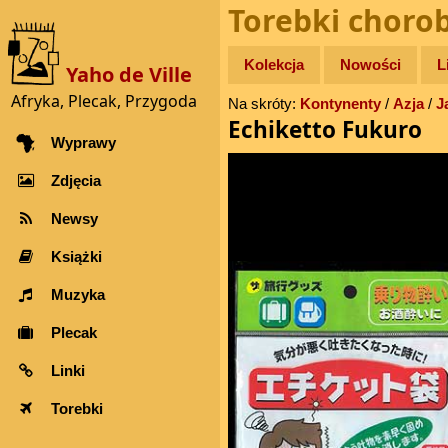
Torebki choro
Kolekcja
Nowości
L
Yaho de Ville
Afryka, Plecak, Przygoda
Na skróty:
Kontynenty
/
Azja
/
J
Echiketto Fukuro
Wyprawy
Zdjęcia
Newsy
Książki
Muzyka
Plecak
Linki
Torebki