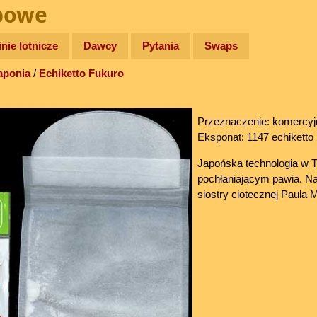
bowe
inie lotnicze
Dawcy
Pytania
Swaps
aponia
/
Echiketto Fukuro
Przeznaczenie: komercyj
Eksponat: 1147 echiketto
Japońska technologia w 
pochłaniającym pawia. Na
siostry ciotecznej Paula