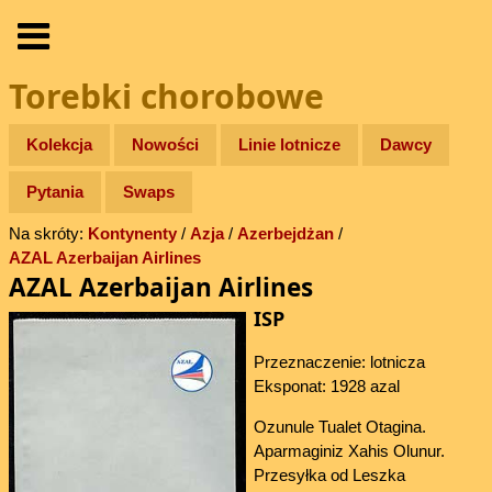
Torebki chorobowe
Kolekcja
Nowości
Linie lotnicze
Dawcy
Pytania
Swaps
Na skróty:
Kontynenty
/
Azja
/
Azerbejdżan
/
AZAL Azerbaijan Airlines
AZAL Azerbaijan Airlines
ISP
Przeznaczenie: lotnicza
Eksponat: 1928 azal
Ozunule Tualet Otagina.
Aparmaginiz Xahis Olunur.
Przesyłka od Leszka