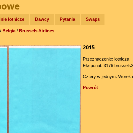
bowe
inie lotnicze
Dawcy
Pytania
Swaps
/
Belgia
/
Brussels Airlines
2015
Przeznaczenie: lotnicza
Eksponat: 3176 brussels
Cztery w jednym. Worek na
Powrót