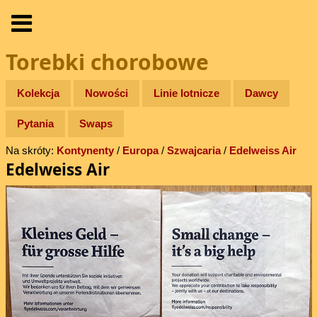
Torebki chorobowe
Kolekcja
Nowości
Linie lotnicze
Dawcy
Pytania
Swaps
Na skróty:
Kontynenty
/
Europa
/
Szwajcaria
/
Edelweiss Air
Edelweiss Air