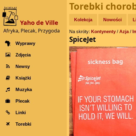
Torebki choro
Kolekcja
Nowości
L
Yaho de Ville
Afryka, Plecak, Przygoda
Na skróty:
Kontynenty
/
Azja
/
I
SpiceJet
Wyprawy
Zdjęcia
Newsy
Książki
Muzyka
Plecak
Linki
Torebki