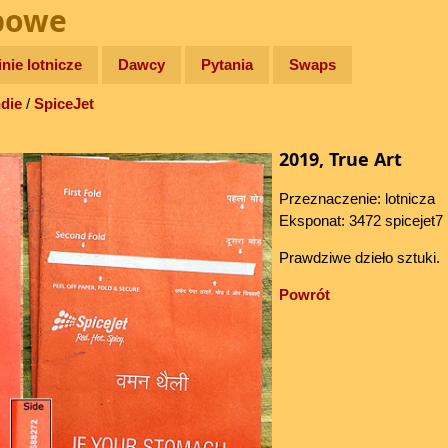
bowe
inie lotnicze
Dawcy
Pytania
Swaps
ndie
/
SpiceJet
2019, True Art
Przeznaczenie: lotnicza
Eksponat: 3472 spicejet7
Prawdziwe dzieło sztuki.
Powrót