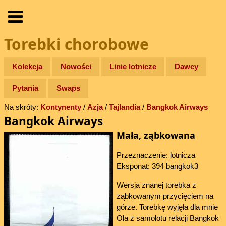
Torebki chorobowe
Kolekcja
Nowości
Linie lotnicze
Dawcy
Pytania
Swaps
Na skróty:
Kontynenty
/
Azja
/
Tajlandia
/
Bangkok Airways
Bangkok Airways
Mała, ząbkowana
Przeznaczenie: lotnicza
Eksponat: 394 bangkok3
Wersja znanej torebka z
ząbkowanym przycięciem na
górze. Torebkę wyjęła dla mnie
Ola z samolotu relacji Bangkok