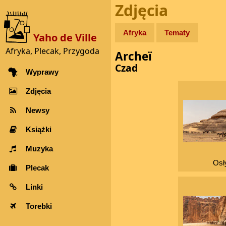
Zdjęcia
Afryka
Tematy
Yaho de Ville
Afryka, Plecak, Przygoda
Archeï
Czad
Wyprawy
Zdjęcia
Newsy
Książki
Muzyka
Osł
Plecak
Linki
Torebki