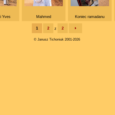
i Yves
Mahmed
Koniec ramadanu
1
2
2
z
© Janusz Tichoniuk 2001-2026