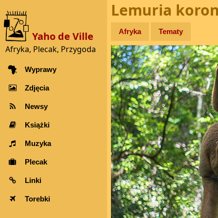
Lemuria koron
Afryka
Tematy
Yaho de Ville
Afryka, Plecak, Przygoda
Wyprawy
Zdjęcia
Newsy
Książki
Muzyka
Plecak
Linki
Torebki