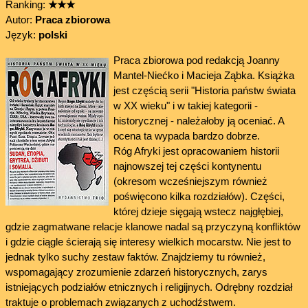
Ranking:
★★★
Autor:
Praca zbiorowa
Język:
polski
Praca zbiorowa pod redakcją Joanny
Mantel-Niećko i Macieja Ząbka. Książka
jest częścią serii "Historia państw świata
w XX wieku" i w takiej kategorii -
historycznej - należałoby ją oceniać. A
ocena ta wypada bardzo dobrze.
Róg Afryki jest opracowaniem historii
najnowszej tej części kontynentu
(okresom wcześniejszym również
poświęcono kilka rozdziałów). Części,
której dzieje sięgają wstecz najgłębiej,
gdzie zagmatwane relacje klanowe nadal są przyczyną konfliktów
i gdzie ciągle ścierają się interesy wielkich mocarstw. Nie jest to
jednak tylko suchy zestaw faktów. Znajdziemy tu również,
wspomagający zrozumienie zdarzeń historycznych, zarys
istniejących podziałów etnicznych i religijnych. Odrębny rozdział
traktuje o problemach związanych z uchodźstwem.