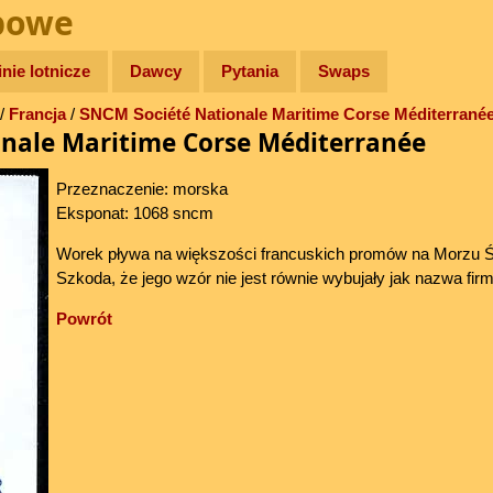
bowe
inie lotnicze
Dawcy
Pytania
Swaps
/
Francja
/
SNCM Société Nationale Maritime Corse Méditerrané
nale Maritime Corse Méditerranée
Przeznaczenie: morska
Eksponat: 1068 sncm
Worek pływa na większości francuskich promów na Morzu 
Szkoda, że jego wzór nie jest równie wybujały jak nazwa firm
Powrót