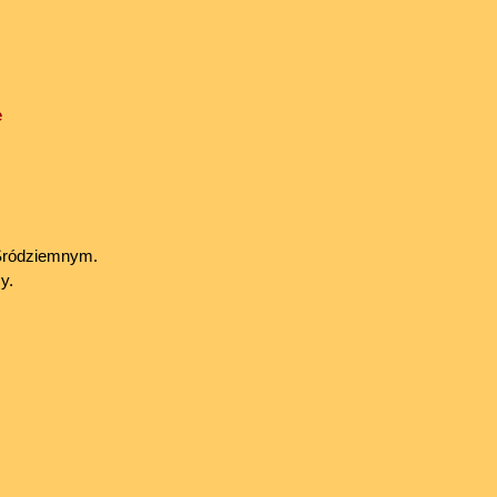
e
Śródziemnym.
y.