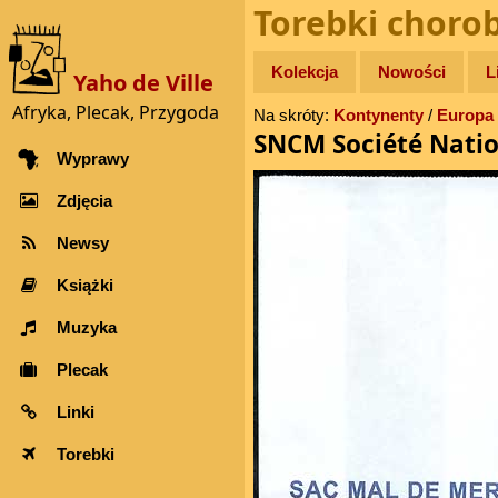
Torebki choro
Kolekcja
Nowości
L
Yaho de Ville
Afryka, Plecak, Przygoda
Na skróty:
Kontynenty
/
Europa
SNCM Société Natio
Wyprawy
Zdjęcia
Newsy
Książki
Muzyka
Plecak
Linki
Torebki