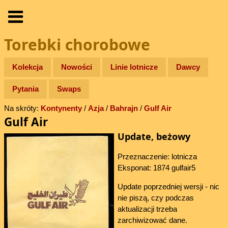
Torebki chorobowe
Kolekcja
Nowości
Linie lotnicze
Dawcy
Pytania
Swaps
Na skróty:
Kontynenty
/
Azja
/
Bahrajn
/
Gulf Air
Gulf Air
Update, beżowy
Przeznaczenie: lotnicza
Eksponat: 1874 gulfair5
Update poprzedniej wersji - nic
nie piszą, czy podczas
aktualizacji trzeba
zarchiwizować dane.