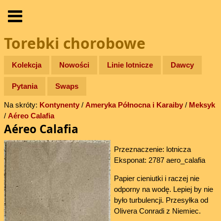
Torebki chorobowe
Kolekcja
Nowości
Linie lotnicze
Dawcy
Pytania
Swaps
Na skróty:
Kontynenty
/
Ameryka Północna i Karaiby
/
Meksyk
/
Aéreo Calafia
Aéreo Calafia
Przeznaczenie: lotnicza
Eksponat: 2787 aero_calafia
Papier cieniutki i raczej nie
odporny na wodę. Lepiej by nie
było turbulencji. Przesyłka od
Olivera Conradi z Niemiec.