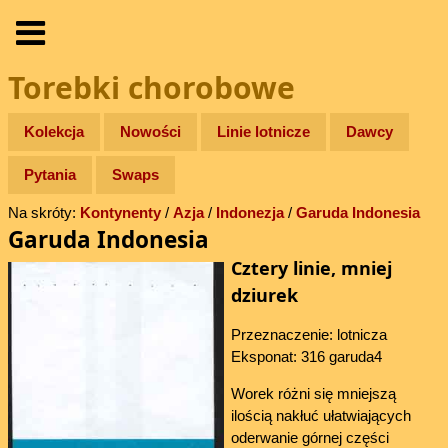
Torebki chorobowe
Kolekcja
Nowości
Linie lotnicze
Dawcy
Pytania
Swaps
Na skróty:
Kontynenty
/
Azja
/
Indonezja
/
Garuda Indonesia
Garuda Indonesia
Cztery linie, mniej
dziurek
Przeznaczenie: lotnicza
Eksponat: 316 garuda4
Worek różni się mniejszą
ilością nakłuć ułatwiających
oderwanie górnej części