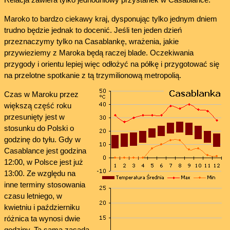
Maroko to bardzo ciekawy kraj, dysponując tylko jednym dniem
trudno będzie jednak to docenić. Jeśli ten jeden dzień
przeznaczymy tylko na Casablankę, wrażenia, jakie
przywieziemy z Maroka będą raczej blade. Oczekiwania
przygody i orientu lepiej więc odłożyć na półkę i przygotować się
na przelotne spotkanie z tą trzymilionową metropolią.
C
zas w Maroku przez
większą część roku
przesunięty jest w
stosunku do Polski o
godzinę do tyłu. Gdy w
Casablance jest godzina
12:00, w Polsce jest już
13:00. Ze względu na
inne terminy stosowania
czasu letniego, w
kwietniu i październiku
różnica ta wynosi dwie
godziny. Ta sama zasada