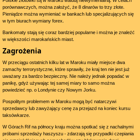
Polskie złotówki są w Maroku walutą niewymienialną. W celach
porównawczych, można założyć, że 8 dinarów to trzy złote.
Pieniądze można wymieniać w bankach lub specjalizujących się
w tym biurach wymiany forex.
Bankomaty stają się coraz bardziej popularne i można je znaleźć
w większości marokańskich miast.
Zagrożenia
W przeciągu ostatnich kilku lat w Maroku miały miejsce dwa
zamachy terrorystyczne, które sprawiły, że kraj ten nie jest już
uważany za bardzo bezpieczny. Nie należy jednak popadać w
panikę, gdyż używając tej samej miary to samo można
powiedzieć np. o Londynie czy Nowym Jorku.
Pospolitym problemem w Maroku mogą być natarczywi
sprzedawcy lub zawyżający cenę za przejazd na koniec kursu
taksówkarze.
W Górach Rif na północy kraju można spotkać się z nachalnymi
próbami sprzedaży haszyszu - zdarzają się przypadki czepiania