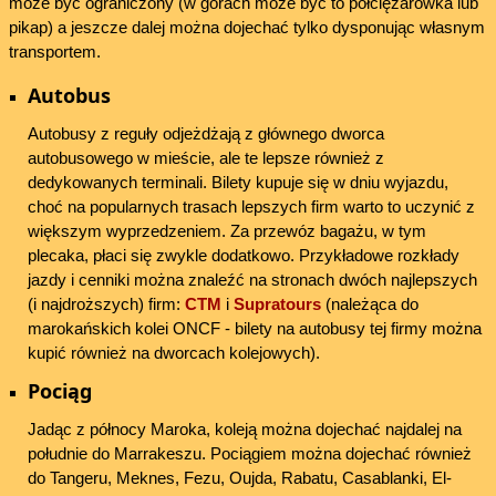
może być ograniczony (w górach może być to półciężarówka lub
pikap) a jeszcze dalej można dojechać tylko dysponując własnym
transportem.
Autobus
Autobusy z reguły odjeżdżają z głównego dworca
autobusowego w mieście, ale te lepsze również z
dedykowanych terminali. Bilety kupuje się w dniu wyjazdu,
choć na popularnych trasach lepszych firm warto to uczynić z
większym wyprzedzeniem. Za przewóz bagażu, w tym
plecaka, płaci się zwykle dodatkowo. Przykładowe rozkłady
jazdy i cenniki można znaleźć na stronach dwóch najlepszych
(i najdroższych) firm:
CTM
i
Supratours
(należąca do
marokańskich kolei ONCF - bilety na autobusy tej firmy można
kupić również na dworcach kolejowych).
Pociąg
Jadąc z północy Maroka, koleją można dojechać najdalej na
południe do Marrakeszu. Pociągiem można dojechać również
do Tangeru, Meknes, Fezu, Oujda, Rabatu, Casablanki, El-