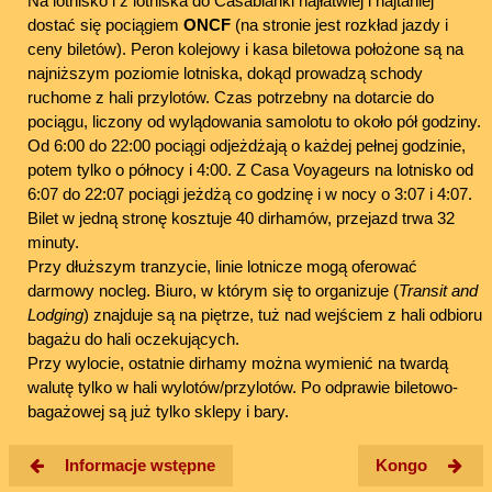
Na lotnisko i z lotniska do Casablanki najłatwiej i najtaniej
dostać się pociągiem
ONCF
(na stronie jest rozkład jazdy i
ceny biletów). Peron kolejowy i kasa biletowa położone są na
najniższym poziomie lotniska, dokąd prowadzą schody
ruchome z hali przylotów. Czas potrzebny na dotarcie do
pociągu, liczony od wylądowania samolotu to około pół godziny.
Od 6:00 do 22:00 pociągi odjeżdżają o każdej pełnej godzinie,
potem tylko o północy i 4:00. Z Casa Voyageurs na lotnisko od
6:07 do 22:07 pociągi jeżdżą co godzinę i w nocy o 3:07 i 4:07.
Bilet w jedną stronę kosztuje 40 dirhamów, przejazd trwa 32
minuty.
Przy dłuższym tranzycie, linie lotnicze mogą oferować
darmowy nocleg. Biuro, w którym się to organizuje (
Transit and
Lodging
) znajduje są na piętrze, tuż nad wejściem z hali odbioru
bagażu do hali oczekujących.
Przy wylocie, ostatnie dirhamy można wymienić na twardą
walutę tylko w hali wylotów/przylotów. Po odprawie biletowo-
bagażowej są już tylko sklepy i bary.
Informacje wstępne
Kongo