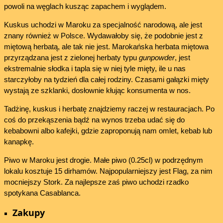
powoli na węglach kusząc zapachem i wyglądem.
Kuskus uchodzi w Maroku za specjalność narodową, ale jest
znany również w Polsce. Wydawałoby się, że podobnie jest z
miętową herbatą, ale tak nie jest. Marokańska herbata miętowa
przyrządzana jest z zielonej herbaty typu
gunpowder
, jest
ekstremalnie słodka i tapla się w niej tyle mięty, ile u nas
starczyłoby na tydzień dla całej rodziny. Czasami gałązki mięty
wystają ze szklanki, dosłownie kłując konsumenta w nos.
Tadżinę, kuskus i herbatę znajdziemy raczej w restauracjach. Po
coś do przekąszenia bądź na wynos trzeba udać się do
kebabowni albo kafejki, gdzie zaproponują nam omlet, kebab lub
kanapkę.
Piwo w Maroku jest drogie. Małe piwo (0.25cl) w podrzędnym
lokalu kosztuje 15 dirhamów. Najpopularniejszy jest Flag, za nim
mocniejszy Stork. Za najlepsze zaś piwo uchodzi rzadko
spotykana Casablanca.
Zakupy