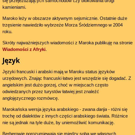
się przejeżdżających samochodów czy blokowania drogi
kamieniami.
Maroko leży w obszarze aktywnym sejsmicznie. Ostatnie duże
trzęsienie nawiedziło wybrzeże Morza Śródziemnego w 2004
roku.
Skróty najważniejszych wiadomości z Maroka publikuję na stronie
Wiadomości z Afryki
.
Język
Języki francuski i arabski mają w Maroku status języków
urzędowych. Znając francuski łatwo jest wszędzie się dogadać. Z
angielskim jest dużo gorzej, choć w miejscach często
odwiedzanych przez turystów łatwiej jest znaleźć
anglojęzycznego rozmówcę.
Marokańska wersja języka arabskiego - zwana
darija
- różni się
trochę od dialektów z innych części arabskiego świata. Różnice
nie są jednak na tyle duże, by uniemożliwić komunikację.
Berberowie porozumiewają się między sobą we własnych