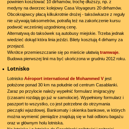
powinien kosztować 10 dirhamów, trochę dłuższy, np. z
medyny na dworzec kolejowy Casa Voyageurs 20 dirhamów.
Obcokrajowcy płacą kilkukrotnie drożej - taksówkarze z reguły
nie używają taksometrów, potrafią też na zakończenie kursu
podwoić wcześniej uzgodnioną cenę.
Alternatywą do taksówek są autobusy miejskie. Trzeba jednak
wiedzieć dokąd która linia jeździ. Bilety kosztują 4 dirhamy za
przejazd.
Wkrótce przemieszczanie się po mieście ułatwią
tramwaje
.
Budowa pierwszej linii ma być ukończona w grudniu 2012 roku.
Lotnisko
Lotnisko
Aéroport international de Mohammed V
jest
położone ponad 30 km na południe od centrum Casablanki.
Zaraz po przylocie należy wypełnić formularz imigracyjny
(czasami rozdają go już w samolocie). Wypełniony formularz i
paszport to wszystko, co jest potrzebne do otrzymania
pieczątki wjazdowej. Bankomaty i okienka bankowe, w których
można wymienić pieniądze znajdują się w hali odbioru bagażu
oraz w głównym holu lotniska.