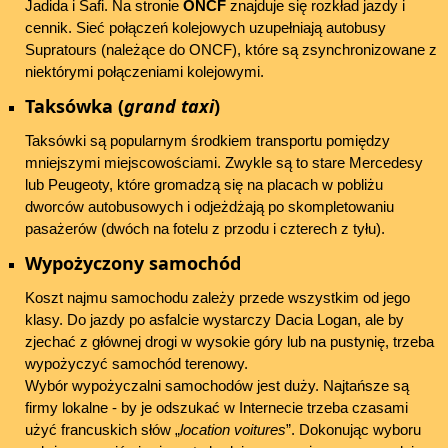
Jadida i Safi. Na stronie
ONCF
znajduje się rozkład jazdy i
cennik. Sieć połączeń kolejowych uzupełniają autobusy
Supratours (należące do ONCF), które są zsynchronizowane z
niektórymi połączeniami kolejowymi.
Taksówka (
grand taxi
)
Taksówki są popularnym środkiem transportu pomiędzy
mniejszymi miejscowościami. Zwykle są to stare Mercedesy
lub Peugeoty, które gromadzą się na placach w pobliżu
dworców autobusowych i odjeżdżają po skompletowaniu
pasażerów (dwóch na fotelu z przodu i czterech z tyłu).
Wypożyczony samochód
Koszt najmu samochodu zależy przede wszystkim od jego
klasy. Do jazdy po asfalcie wystarczy Dacia Logan, ale by
zjechać z głównej drogi w wysokie góry lub na pustynię, trzeba
wypożyczyć samochód terenowy.
Wybór wypożyczalni samochodów jest duży. Najtańsze są
firmy lokalne - by je odszukać w Internecie trzeba czasami
użyć francuskich słów „
location voitures
”. Dokonując wyboru