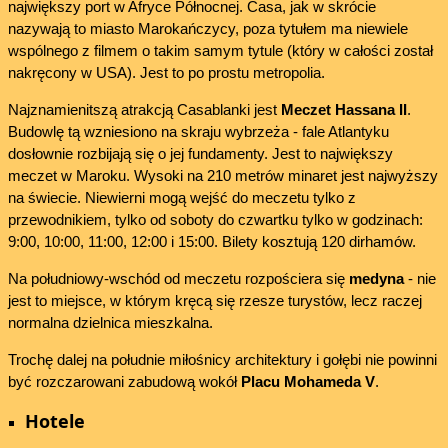
największy port w Afryce Północnej. Casa, jak w skrócie
nazywają to miasto Marokańczycy, poza tytułem ma niewiele
wspólnego z filmem o takim samym tytule (który w całości został
nakręcony w USA). Jest to po prostu metropolia.
Najznamienitszą atrakcją Casablanki jest
Meczet Hassana II
.
Budowlę tą wzniesiono na skraju wybrzeża - fale Atlantyku
dosłownie rozbijają się o jej fundamenty. Jest to największy
meczet w Maroku. Wysoki na 210 metrów minaret jest najwyższy
na świecie. Niewierni mogą wejść do meczetu tylko z
przewodnikiem, tylko od soboty do czwartku tylko w godzinach:
9:00, 10:00, 11:00, 12:00 i 15:00. Bilety kosztują 120 dirhamów.
Na południowy-wschód od meczetu rozpościera się
medyna
- nie
jest to miejsce, w którym kręcą się rzesze turystów, lecz raczej
normalna dzielnica mieszkalna.
Trochę dalej na południe miłośnicy architektury i gołębi nie powinni
być rozczarowani zabudową wokół
Placu Mohameda V
.
Hotele