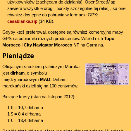
użytkowników (zachęcam do działania). OpenStreetMap
zawiera wszystkie drogi i punkty szczególne tej relacji, są one
również dostępne do pobrania w formacie GPX:
casablanka.zip
(14 KB).
Gdyby ktoś preferował, dostępne są również komercyjne mapy
GPS na odbiorniki różnych producentów. Wśród nich
Topo
Morocco
i
City Navigator Morocco NT
na Garmina.
Pieniądze
Oficjalnym środkiem płatniczym Maroka
jest
dirham
, o symbolu
międzynarodowym
MAD
. Dirham
marokański dzieli się na 100 centymów.
Bieżące kursy (stan na listopad 2012):
1 € = 10,7 dirhama
1 $ = 8,4 dirhama
1 £ = 13,4 dirhama