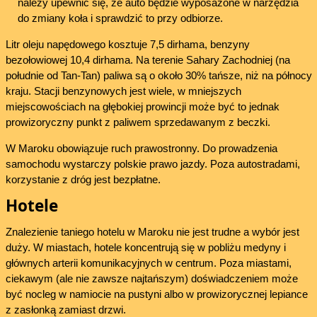
należy upewnić się, że auto będzie wyposażone w narzędzia
do zmiany koła i sprawdzić to przy odbiorze.
Litr oleju napędowego kosztuje 7,5 dirhama, benzyny
bezołowiowej 10,4 dirhama. Na terenie Sahary Zachodniej (na
południe od Tan-Tan) paliwa są o około 30% tańsze, niż na północy
kraju. Stacji benzynowych jest wiele, w mniejszych
miejscowościach na głębokiej prowincji może być to jednak
prowizoryczny punkt z paliwem sprzedawanym z beczki.
W Maroku obowiązuje ruch prawostronny. Do prowadzenia
samochodu wystarczy polskie prawo jazdy. Poza autostradami,
korzystanie z dróg jest bezpłatne.
Hotele
Znalezienie taniego hotelu w Maroku nie jest trudne a wybór jest
duży. W miastach, hotele koncentrują się w pobliżu medyny i
głównych arterii komunikacyjnych w centrum. Poza miastami,
ciekawym (ale nie zawsze najtańszym) doświadczeniem może
być nocleg w namiocie na pustyni albo w prowizorycznej lepiance
z zasłonką zamiast drzwi.