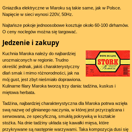
Gniazdka elektryczne w Maroku są takie same, jak w Polsce.
Napięcie w sieci wynosi 220V, 50Hz.
Najtańsze pokoje jednoosobowe kosztuje około 60-100 dirhamów.
O ceny noclegów można się targować.
Jedzenie i zakupy
Kuchnia Maroka należy do najbardziej
urozmaiconych w regionie. Trudno
określić jednak, jakiś charakterystyczny
dlań smak i mimo różnorodności, jak na
mój gust, jest zbyt nieśmiało doprawiona.
Kulinarne filary Maroka tworzą trzy dania: tadżina, kuskus i
miętowa herbata.
Tadżina, najbardziej charakterystyczna dla Maroka potrwa wzięła
swą nazwę od glinianego naczynia, w której jest przyrządzana i
serwowana, ze specyficzną, smukłą pokrywką w kształcie
stożka. Na dnie tadżiny układa się kawałki mięsa, które
przykrywane są następnie warzywami. Taka kompozycja dusi się