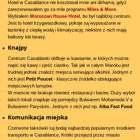
Hotel w Casablance nie kosztował mnie ani dirhama, gdyż
zarezerwowałem go za mile programu
Miles & More
.
Wybrałem
Moroccan House Hotel
, bo był najbliżej centrum.
Jest to hotel trzygwiazdkowy, pokoje są wyposażone w
łazienkę z ciepłą wodą i klimatyzację, niektóre z nich mają
balkony lub tarasy.
Knajpy
Centrum Casablanki obfituje w kawiarnie, w których można
napić się kawy i zjeść ciastko. Tak jak w całym Maroku jest
trudniej jednak znaleźć miejsca serwujące alkohol. Jednym z
nich jest
Petit Poucet
- klasyczne źródełko obsługujące
miejscowych lumpów.
W mieście nie brakuje również restauracji i barów. Duży wybór
takich lokali znajduje się pomiędzy Bulwarem Mohameda V a
Bulwarem Paryskim. Jednym z nich jest np.
Alba Fast Food
.
Komunikacja miejska
Czerwone taksówki są bodaj najbardziej popularnym środkiem
transportu w Casablance. Krótki przejazd przez miasto