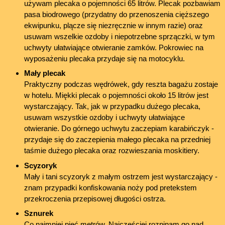
używam plecaka o pojemności 65 litrów. Plecak pozbawiam
pasa biodrowego (przydatny do przenoszenia cięższego
ekwipunku, plącze się niezręcznie w innym razie) oraz
usuwam wszelkie ozdoby i niepotrzebne sprzączki, w tym
uchwyty ułatwiające otwieranie zamków. Pokrowiec na
wyposażeniu plecaka przydaje się na motocyklu.
Mały plecak
Praktyczny podczas wędrówek, gdy reszta bagażu zostaje
w hotelu. Miękki plecak o pojemności około 15 litrów jest
wystarczający. Tak, jak w przypadku dużego plecaka,
usuwam wszystkie ozdoby i uchwyty ułatwiające
otwieranie. Do górnego uchwytu zaczepiam karabińczyk -
przydaje się do zaczepienia małego plecaka na przedniej
taśmie dużego plecaka oraz rozwieszania moskitiery.
Scyzoryk
Mały i tani scyzoryk z małym ostrzem jest wystarczający -
znam przypadki konfiskowania noży pod pretekstem
przekroczenia przepisowej długości ostrza.
Sznurek
Co najmniej pięć metrów. Najczęściej rozpinam go nad